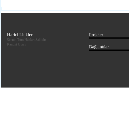
Harici Linkler
Projeler
Sitenin Tüm Hakları Saklıdır
Kanuni Uyarı
Bağlantılar