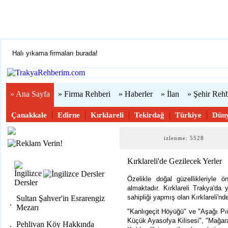
Çanakkale
Edirne
Kırklareli
Tekirdağ
Halı yıkama firmaları burada!
Firmanızı ücretsiz ekleyin »
Trakya'yı tanıyalım
Web sitenizi yapıyoruz...
» Ana Sayfa
» Firma Rehberi
» Haberler
» İlan
» Şehir Rehb
Çanakkale
Edirne
Kırklareli
Tekirdağ
Türkiye
Dün
izlenme: 5528
Kırklareli'de Gezilecek Yerler
Özelikle doğal güzellikleriyle 
almaktadır. Kırklareli Trakya'd
sahipliği yapmış olan Kırklareli'nde
Sultan Şahver'in Esrarengiz
.
Mezarı
"Kanlıgeçit Höyüğü" ve "Aşağı Pın
Küçük Ayasofya Kilisesi", "Mağara
.
Pehlivan Köy Hakkında