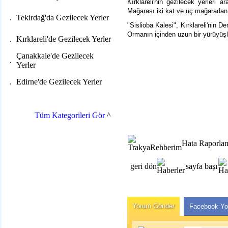
Kırklareli'nin gezilecek yerleri 
Mağarası iki kat ve üç mağaradan
.
Tekirdağ'da Gezilecek Yerler
"Sislioba Kalesi", Kırklareli'nin 
Ormanın içinden uzun bir yürüyüşl
.
Kırklareli'de Gezilecek Yerler
Çanakkale'de Gezilecek
.
Yerler
.
Edirne'de Gezilecek Yerler
Tüm Kategorileri Gör
^
Hata Raporla
geri dön
sayfa başı
Yorum Gönder
Facebook Yo