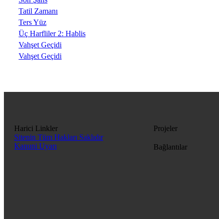
Tatil Zamanı
Ters Yüz
Üç Harfliler 2: Hablis
Vahşet Geçidi
Vahşet Geçidi
Harici Linkler
Projeler
Sitenin Tüm Hakları Saklıdır
Kanuni Uyarı
Bağlantılar