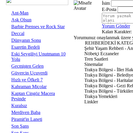
İsim
E-Posta
Ant-Man
Aşk Olsun
Yorum Gönder
Barbie Prenses ve Rock Star
Kalan Karakter:
Deccal
Yorumunuz onaylanmak üzere yön
Dünyanın Sonu
REHBERDEKİ KATEG
Esaretin Bedeli
Şehir Yaşam Rehberi - An
Nöbetçi Eczaneler
Eski Sevgiliyi Unutmanın 10
Tren Saatleri
Yolu
Sinemalar
Geçmişten Gelen
Trakya Bölgesi - İller Ha
Güvercin Uçuverdi
Trakya Bölgesi - Belediye
Hızlı ve Öfkeli 7
Trakya Bölgesi - Haritalar
Trakya Bölgesi - Gezi Re
Kahraman Miçolar
Trakya Bölgesi - Türküler
Kaptan Cingöz Macera
Trakya Yemekleri
Peşinde
Linkler
Kuralsız
Merdiven Baba
Piramit'in Laneti
Son Şans
Son Şans