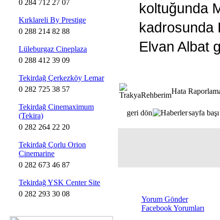
0 284 712 27 07
koltuğunda M
Kırklareli By Prestige
kadrosunda K
0 288 214 82 88
Elvan Albat g
Lüleburgaz Cineplaza
0 288 412 39 09
Tekirdağ Çerkezköy Lemar
0 282 725 38 57
Hata Raporlam
Tekirdağ Cinemaximum
geri dön
sayfa başı
(Tekira)
0 282 264 22 20
Tekirdağ Çorlu Orion
Cinemarine
0 282 673 46 87
Tekirdağ YSK Center Site
0 282 293 30 08
Yorum Gönder
Facebook Yorumları