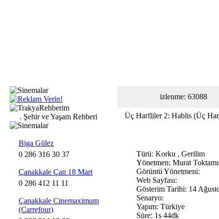
izlenme: 63088
Üç Harfliler 2: Hablis (Üç Harf
.
Şehir ve Yaşam Rehberi
Biga Gülez
Türü: Korku , Gerilim
0 286 316 30 37
Yönetmen: Murat Toktamı
Görüntü Yönetmeni:
Çanakkale Çan 18 Mart
Web Sayfası:
0 286 412 11 11
Gösterim Tarihi: 14 Ağust
Senaryo:
Çanakkale Cinemaximum
Yapım: Türkiye
(Carrefour)
Süre: 1s 44dk