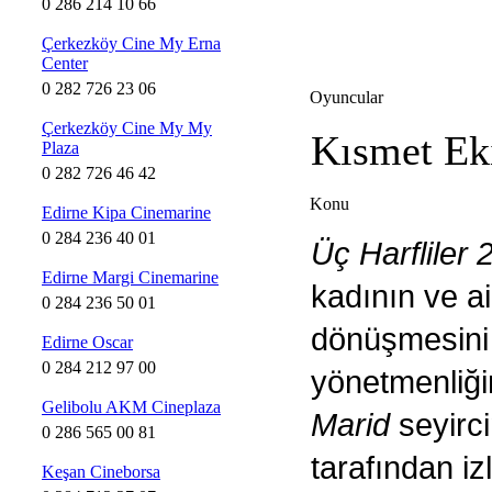
0 286 214 10 66
Çerkezköy Cine My Erna
Center
0 282 726 23 06
Oyuncular
Çerkezköy Cine My My
Kısmet Eki
Plaza
0 282 726 46 42
Konu
Edirne Kipa Cinemarine
0 284 236 40 01
Üç Harfliler 
Edirne Margi Cinemarine
kadının ve ai
0 284 236 50 01
dönüşmesini 
Edirne Oscar
0 284 212 97 00
yönetmenliği
Gelibolu AKM Cineplaza
Marid
seyirci
0 286 565 00 81
tarafından i
Keşan Cineborsa