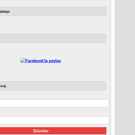
üklüğü
irişi