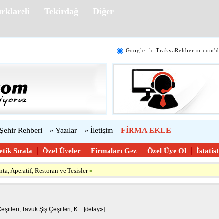
rklareli
Tekirdağ
Diğer
Google ile TrakyaRehberim.com'd
 Şehir Rehberi
» Yazılar
» İletişim
FİRMA EKLE
etik Sırala
Özel Üyeler
Firmaları Gez
Özel Üye Ol
İstatis
ta, Aperatif, Restoran ve Tesisler
>
tleri, Tavuk Şiş Çeşitleri, K... [
detay»
]