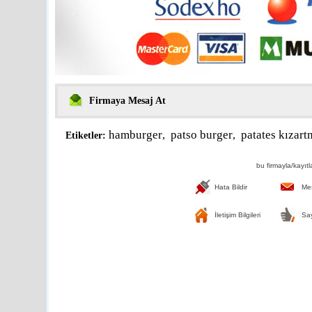
Firmaya Mesaj At
hamburger
patso burger
patates kızart
,
,
Etiketler:
bu firmayla/kayıtla 
Hata Bildir
Mes
İletişim Bilgileri
Say