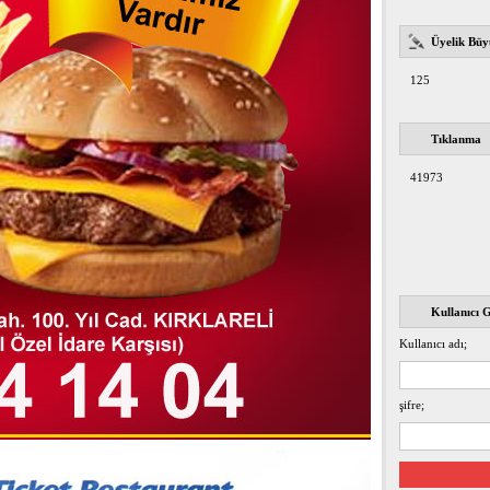
Üyelik Büy
125
Tıklanma
41973
Kullanıcı G
Kullanıcı adı;
şifre;