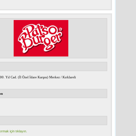
0. Yıl Cad. (İl Özel İdare Karşısı) Merkez / Kırklareli
on
ırmak için tıklayın.