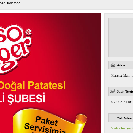
ner
,
fast food
Adres
Karakaş Mah. 10
Sabit Telef
0 288 2141404
Web Sitesi
Web sitesi yapt