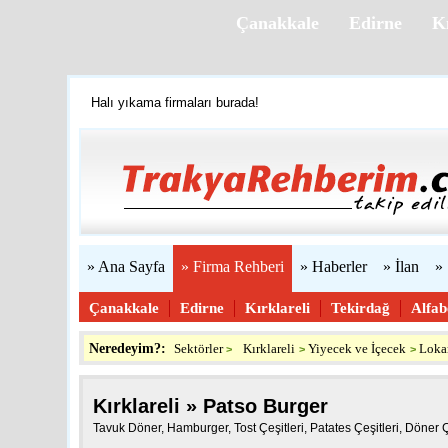
Çanakkale
Edirne
Kı
Halı yıkama firmaları burada!
Firmanızı ücretsiz ekleyin »
Trakya'yı tanıyalım
Web sitenizi yapıyoruz...
» Ana Sayfa
» Firma Rehberi
» Haberler
» İlan
»
Çanakkale
Edirne
Kırklareli
Tekirdağ
Alfab
Neredeyim?:
Sektörler
Kırklareli
Yiyecek ve İçecek
Lokan
>
>
>
Kırklareli » Patso Burger
Tavuk Döner, Hamburger, Tost Çeşitleri, Patates Çeşitleri, Döner Çeşi