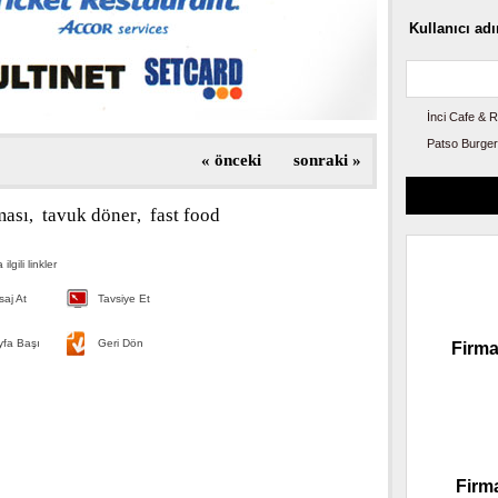
Kullanıcı adı
İnci Cafe & 
Patso Burger
«
önceki
sonraki
»
ması
tavuk döner
fast food
,
,
ilgili linkler
aj At
Tavsiye Et
fa Başı
Geri Dön
Firma
Firm