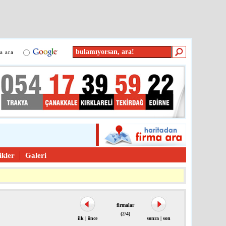
a ara
tikler
Galeri
firmalar
(2/4)
ilk
|
önce
sonra
|
son