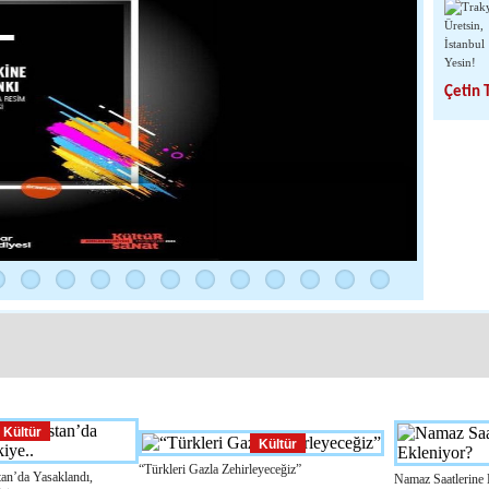
Büyük Atatürk’ün Vasiyetnâmesi
Büyük Atatürk’ün VasiyetnâmesiTürkiye Cumhuriyeti’nin kurucusu
Gazi Mustafa Kemal Atatürk’ün, genç subaylık yıllarından vefatına
kadarki sürede bazı hastalıklara maruz kaldığı bilinme...
Prof.Dr. Enis ŞAHİN
Çetin 
Eğer
Kültür
Kültür
“Türkleri Gazla Zehirleyeceğiz”
tan’da Yasaklandı,
Namaz Saatlerine 