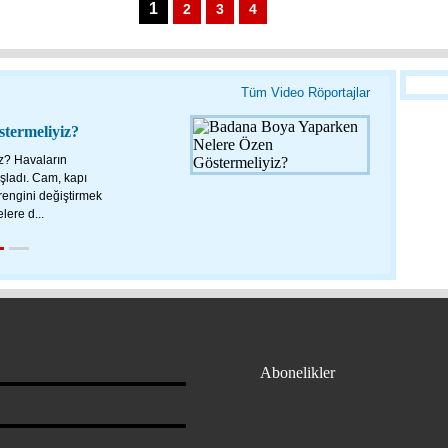
1
2
3
4
Tüm Video Röportajlar
termeliyiz?
Tekirdağ
z? Havaların
aşladı. Cam, kapı
rengini değiştirmek
lere d...
Abonelikler