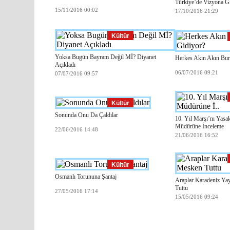
Türkiye’de Vizyona Gi
15/11/2016 00:02
17/10/2016 21:29
Kültür
Yoksa Bugün Bayram Değil Mİ? Diyanet
Herkes Akın Akın Bur
Açıkladı
06/07/2016 09:21
07/07/2016 09:57
Kültür
Sonunda Onu Da Çaldılar
10. Yıl Marşı’nı Yasa
Müdürüne İnceleme
22/06/2016 14:48
21/06/2016 16:52
Kültür
Osmanlı Torununa Şantaj
Araplar Karadeniz Yay
Tuttu
27/05/2016 17:14
15/05/2016 09:24