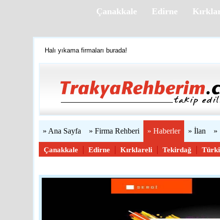
Çanakkale
Edirne
Kırklar
Halı yıkama firmaları burada!
Firmanızı ücretsiz ekleyin »
Trakya'yı tanıyalım
Web sitenizi yapıyoruz...
» Ana Sayfa
» Firma Rehberi
» Haberler
» İlan
»
Çanakkale
Edirne
Kırklareli
Tekirdağ
Türk
Haber Gönder