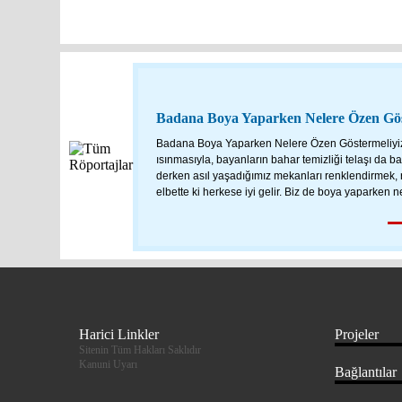
Badana Boya Yaparken Nelere Özen Gös
Badana Boya Yaparken Nelere Özen Göstermeliyi
ısınmasıyla, bayanların bahar temizliği telaşı da b
derken asıl yaşadığımız mekanları renklendirmek, 
elbette ki herkese iyi gelir. Biz de boya yaparken ne
Harici Linkler
Projeler
Sitenin Tüm Hakları Saklıdır
Kanuni Uyarı
Bağlantılar