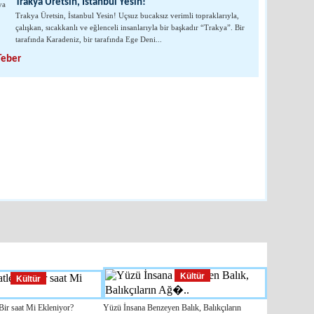
Trakya Üretsin, İstanbul Yesin!
Büy
Trakya Üretsin, İstanbul Yesin! Uçsuz bucaksız verimli topraklarıyla,
Büyük
çalışkan, sıcakkanlı ve eğlenceli insanlarıyla bir başkadır “Trakya”. Bir
Gazi 
tarafında Karadeniz, bir tarafında Ege Deni...
kadar
Teber
Prof.Dr. Enis 
 Bu İddialar Doğruysa!
Kültür
Kültür
Bir saat Mi Ekleniyor?
Yüzü İnsana Benzeyen Balık, Balıkçıların