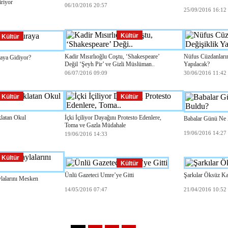
riyor
06/10/2016 20:57
25/09/2016 16:12
Kültür
Kültür
Kadir Mısırlıoğlu Coştu, ‘Shakespeare’
Nüfus Cüzdanları
aya Gidiyor?
Değil ‘Şeyh Pir’ ve Gizli Müslüman..
Yapılacak?
06/07/2016 09:09
30/06/2016 11:42
Kültür
Kültür
klatan Okul
İçki İçiliyor Dayağını Protesto Edenlere,
Babalar Günü Ne
Toma ve Gazla Müdahale
19/06/2016 14:27
19/06/2016 14:33
Kültür
Kültür
Ünlü Gazeteci Umre’ye Gitti
Şarkılar Öksüz Ka
lalarını Mesken
14/05/2016 07:47
21/04/2016 10:52