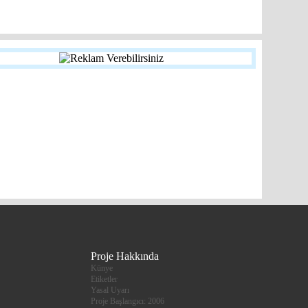
'ı Tanıyalım!
Tekirdağ Yüzölçümü: 6.313 km² İl Merkezi Nüfusu: 147.490 Top
Nüfusu: 829.873 (2011 yılı) İl Trafik No: 59 İl Telefon Kodu: 282 
Proje Hakkında
Künye
Etiketler
Yasal Uyarı
Proje Başlangıcı: 2006