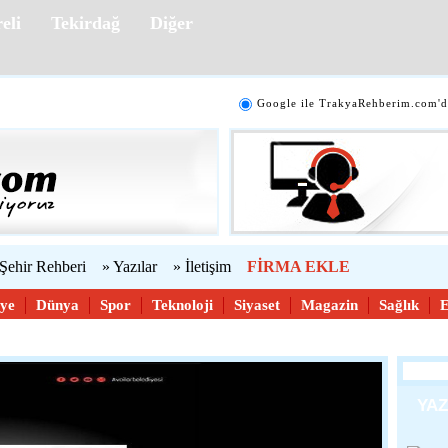
eli
Tekirdağ
Diğer
Google ile TrakyaRehberim.com'd
 Şehir Rehberi
» Yazılar
» İletişim
FİRMA EKLE
iye
Dünya
Spor
Teknoloji
Siyaset
Magazin
Sağlık
YA