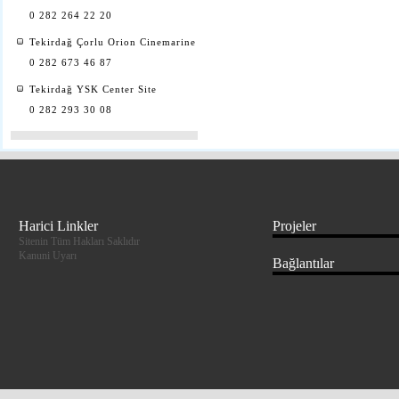
0 282 264 22 20
Tekirdağ Çorlu Orion Cinemarine
0 282 673 46 87
Tekirdağ YSK Center Site
0 282 293 30 08
Harici Linkler
Projeler
Sitenin Tüm Hakları Saklıdır
Kanuni Uyarı
Bağlantılar