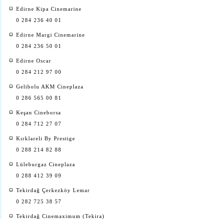
Edirne Kipa Cinemarine
0 284 236 40 01
Edirne Margi Cinemarine
0 284 236 50 01
Edirne Oscar
0 284 212 97 00
Gelibolu AKM Cineplaza
0 286 565 00 81
Keşan Cineborsa
0 284 712 27 07
Kırklareli By Prestige
0 288 214 82 88
Lüleburgaz Cineplaza
0 288 412 39 09
Tekirdağ Çerkezköy Lemar
0 282 725 38 57
Tekirdağ Cinemaximum (Tekira)