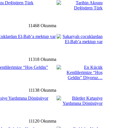
ını Değiştiren Türk
detay ›
11468 Okunma
t Süleymanpaşa mahalle
cuklardan El-Bab’a mektup var
ir araya geldi
ğ
detay ›
11318 Okunma
nen Cesur Yüreklerle Millet
ntlilerimize “Hoş Geldin”
rograma Katıldı…
li
detay ›
11138 Okunma
tasiye Yardımına Dönüşüyor
 Yeni Devlet Hastanesinde
e Bulundu…
11120 Okunma
li
detay ›