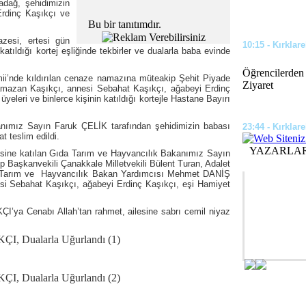
adağ, şehidimizin
rdinç Kaşıkçı ve
Bu bir tanıtımdır.
zesi, ertesi gün
10:15 - Kırklare
tıldığı kortej eşliğinde tekbirler ve dualarla baba evinde
Öğrencilerden
mii’nde kıldırılan cenaze namazına müteakip Şehit Piyade
Ziyaret
mazan Kaşıkçı, annesi Sebahat Kaşıkçı, ağabeyi Erdinç
yeleri ve binlerce kişinin katıldığı kortejle Hastane Bayırı
anımız Sayın Faruk ÇELİK tarafından şehidimizin babası
23:44 - Kırklare
 teslim edildi.
YAZARLA
ine katılan Gıda Tarım ve Hayvancılık Bakanımız Sayın
Okul ve Camil
 Başkanvekili Çanakkale Milletvekili Bülent Turan, Adalet
Çalışması Yapı
da Tarım ve Hayvancılık Bakan Yardımcısı Mehmet DANİŞ
si Sebahat Kaşıkçı, ağabeyi Erdinç Kaşıkçı, eşi Hamiyet
kça Kullandığı Dukan Diyeti Nedir?
üler olan, ünlülerin sıklıkla başvurduğu
09:35 - Kırklare
ya Cenabı Allah’tan rahmet, ailesine sabrı cemil niyaz
htını korumaya devam ediyor. Dukan diyeti,
karb...
Kesimoğlu, Kıl
07:46 - Kırklare