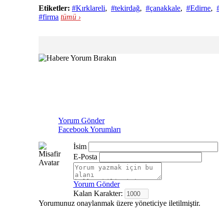
Etiketler:
#Kırklareli
,
#tekirdağ
,
#çanakkale
,
#Edirne
,
#firma
tümü ›
Yorum Gönder
Facebook Yorumları
İsim
E-Posta
Yorum Gönder
Kalan Karakter:
Yorumunuz onaylanmak üzere yöneticiye iletilmiştir.