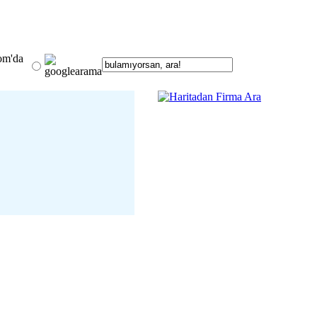
om'da
 13 Ocak Buluşuyor
detay ›
 Şahin Avşar; Krizlerin
veriş Alışkanlıklarını
Mu?