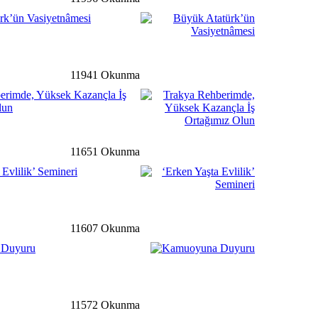
rk’ün Vasiyetnâmesi
ale
detay ›
Buluşma Toplantısı
Düzenlendi
11941 Okunma
erimde, Yüksek Kazançla İş
lun
ğ
detay ›
 Gazından Elektrik Enerjisi
11651 Okunma
 Evlilik’ Semineri
li
detay ›
11607 Okunma
 Hem Söyleşi Hem De
İle Atatürk Kültür
 Duyuru
ale
detay ›
11572 Okunma
yesi'nden Kumanya Desteği