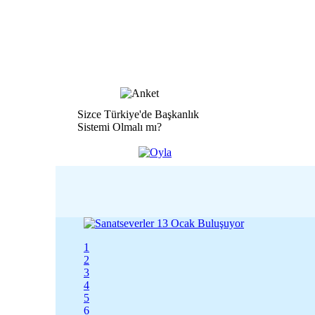
Sizce Türkiye'de Başkanlık
Sistemi Olmalı mı?
1
2
3
4
5
6