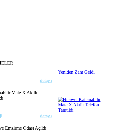
detay ›
lar Doğruysa!
detay ›
orine Yeniden Zam Geldi
MELER
detay ›
bilir Mate X Akıllı
dı
ji
detay ›
e Emzirme Odası Açıldı