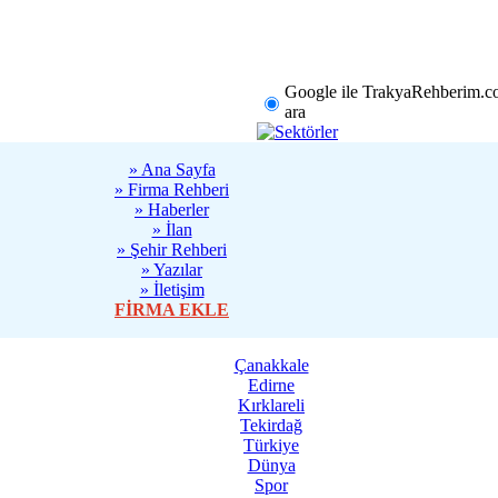
rklareli
Tekirdağ
Diğer
Google ile TrakyaRehberim.c
ara
» Ana Sayfa
» Firma Rehberi
» Haberler
» İlan
» Şehir Rehberi
» Yazılar
» İletişim
FİRMA EKLE
Sanatseverler
Çanakkale
Edirne
13:13 - Türkiye
Kırklareli
Tekirdağ
Türkiye
Başarılı Mimar
Dünya
İnsanların Alış
Spor
Değiştiriyor 