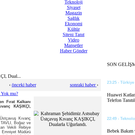
Teknoloji
Siyaset
12:02 - Türkiye
Magazin
Sağlık
Eğer Bu İddia
Ekonomi
Kültür
Siteni Tanıt
Video
Manşetler
23:44 - Siyaset
Haber Gönder
Benzin ve Mot
SON GELİŞ
I, Dual...
23:25 - Türkiye
‹
önceki haber
sonraki haber
›
Huawei Katlana
Telefon Tanıtıl
en Fırat Kalkanı
ıvanç KAŞIKÇI,
y Üstçavuş Kıvanç
22:49 - Teknolo
 TAVLI, Boğaz ve
an Vekili Rebiye
Bebek Bakım v
İl Emniyet Müdürü