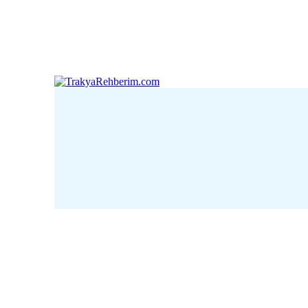
Çanakkale
Edirne
Kı