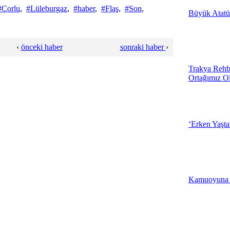
#Çorlu
,
#Lüleburgaz
,
#haber
,
#Flaş
,
#Son
,
Büyük Atatü
19:05 - Çanakk
3.Muhtarlarla 
‹
önceki haber
sonraki haber
›
Çerkezköy'de 
Trakya Rehb
Ortağımız O
18:57 - Tekirda
Kırklareli Çöp
Üretecek
‘Erken Yaşta
18:46 - Kırklare
İlker Başbuğ,
Tiyatro Oyunu 
Kamuoyuna
Merkezi'nde
19:04 - Çanakk
Edirne Beledi