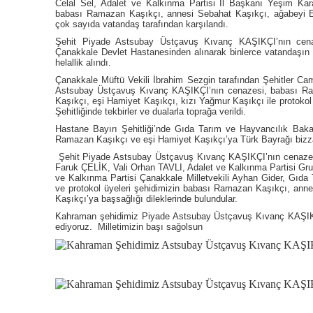
Celal Sel, Adalet ve Kalkınma Partisi İl Başkanı Yeşim Kar
babası Ramazan Kaşıkçı, annesi Sebahat Kaşıkçı, ağabeyi E
çok sayıda vatandaş tarafından karşılandı.
Şehit Piyade Astsubay Üstçavuş Kıvanç KAŞIKÇI’nın cena
Çanakkale Devlet Hastanesinden alınarak binlerce vatandaşın ka
helallik alındı.
Çanakkale Müftü Vekili İbrahim Sezgin tarafından Şehitler Ca
Astsubay Üstçavuş Kıvanç KAŞIKÇI’nın cenazesi, babası Ra
Kaşıkçı, eşi Hamiyet Kaşıkçı, kızı Yağmur Kaşıkçı ile protokol ü
Şehitliğinde tekbirler ve dualarla toprağa verildi.
Hastane Bayırı Şehitliği’nde Gıda Tarım ve Hayvancılık Bak
Ramazan Kaşıkçı ve eşi Hamiyet Kaşıkçı’ya Türk Bayrağı bizzat
Şehit Piyade Astsubay Üstçavuş Kıvanç KAŞIKÇI’nın cenazes
Faruk ÇELİK, Vali Orhan TAVLI, Adalet ve Kalkınma Partisi Grup
ve Kalkınma Partisi Çanakkale Milletvekili Ayhan Gider, Gı
ve protokol üyeleri şehidimizin babası Ramazan Kaşıkçı, anne
rk’ün Vasiyetnâmesi
Kaşıkçı’ya başsağlığı dileklerinde bulundular.
Ünlülerin Sı
ün VasiyetnâmesiTürkiye Cumhuriyeti’nin
Tüm dünyada pop
Kahraman şehidimiz Piyade Astsubay Üstçavuş Kıvanç KAŞIKÇI’
Mustafa Kemal Atatürk’ün, genç subaylık
Dukan diyeti ta
ediyoruz. Milletimizin başı sağolsun
tına ...
temelinde düşük 
Ahmet BILDIRCIN