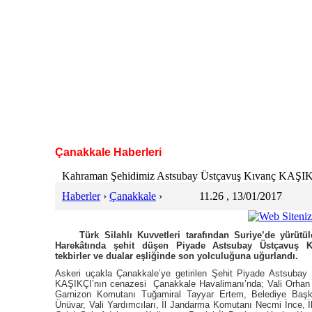
Çanakkale Haberleri
Kahraman Şehidimiz Astsubay Üstçavuş Kıvanç KAŞIKÇ
Haberler
›
Çanakkale
›
11.26 , 13/01/2017
Türk Silahlı Kuvvetleri tarafından Suriye’de yürütül
Harekâtında şehit düşen Piyade Astsubay Üstçavuş K
tekbirler ve dualar eşliğinde son yolculuğuna uğurlandı.
Askeri uçakla Çanakkale’ye getirilen Şehit Piyade Astsuba
KAŞIKÇI’nın cenazesi Çanakkale Havalimanı’nda; Vali Orhan
Garnizon Komutanı Tuğamiral Tayyar Ertem, Belediye Başk
Ünüvar, Vali Yardımcıları, İl Jandarma Komutanı Necmi İnce, 