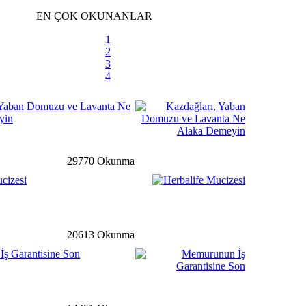
siye Yardımına Dönüşüyor
EN ÇOK OKUNANLAR
1
2
3
li
detay ›
4
m velilere karne uyarısı
 Yaban Domuzu ve Lavanta Ne
yin
m
detay ›
29770 Okunma
uklardan El-Bab’a mektup
cizesi
detay ›
20613 Okunma
ş Garantisine Son
uyuru