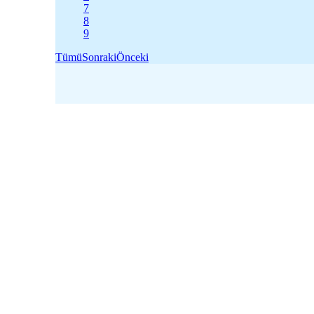
7
8
9
Tümü
Sonraki
Önceki