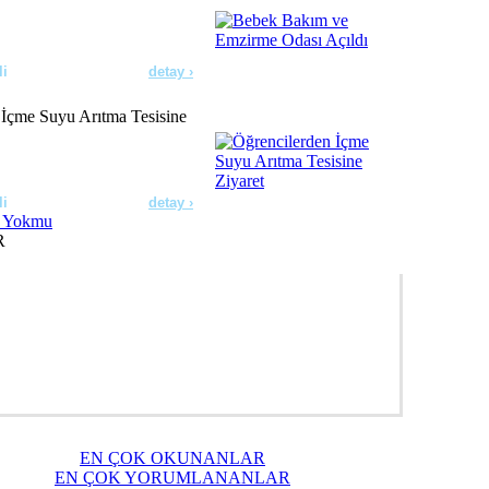
li
detay ›
 İçme Suyu Arıtma Tesisine
li
detay ›
R
erde Dezenfeksiyon
ldı
li
detay ›
ıçdaroğlu’nu Ziyaret Etti
EN ÇOK OKUNANLAR
li
detay ›
EN ÇOK YORUMLANANLAR