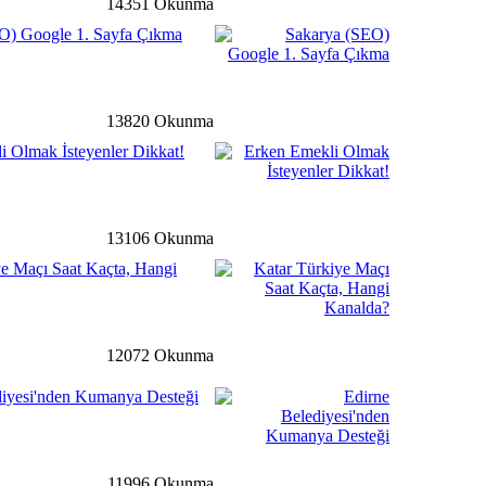
14351 Okunma
detay ›
O) Google 1. Sayfa Çıkma
vlilik’ Semineri
13820 Okunma
detay ›
i Olmak İsteyenler Dikkat!
’dan Engelli Bireylerin
jde
13106 Okunma
ye Maçı Saat Kaçta, Hangi
detay ›
 Müdüründen Başkan
aret
12072 Okunma
diyesi'nden Kumanya Desteği
ğ
detay ›
lilerimize “Hoş Geldin”
11996 Okunma