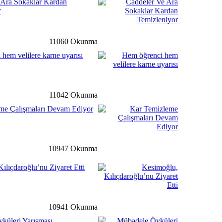
 Ara Sokaklar Kardan
r
rı Bu Hafta Pazartesi
Açılacak
11060 Okunma
detay ›
hem velilere karne uyarısı
 Çalışmaları Devam Ediyor
11042 Okunma
me Çalışmaları Devam Ediyor
li
detay ›
dimiz Astsubay Üstçavuş
I, Dualarla Uğurlandı.
10947 Okunma
ılıçdaroğlu’nu Ziyaret Etti
ale
detay ›
n Kurulu 2017 Yılı İlk
ldı
10941 Okunma
küleri Yarışması