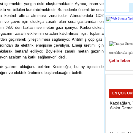
i içermekte, yangın riski oluşturmaktadır. Ayrıca, insan ve
Huawei Katlan
Tanıtıldı
ta ve bitkileri kurutabilmektedir. Bu nedenle önemli bir sera
 kontrol altına alınması zorunludur. Atmosferdeki CO2
n ve çevre için oldukça zararlı olan sera gazlarından en
ın %50 den fazlası ise metan gazı içeriyor. Karbondioksit
22:49 - Tekno
YAZARL
zının zararlı etkilerinin ortadan kaldırılması için, toplama
den geçirilerek iyileştirilmesi sağlanıyor. Arıtılmış çöp gazı
Bebek Bakım
Ünlülerin Sıkça
ndan da elektrik enerjisine çevriliyor. Enerji üretimi için
Kullandığı Dukan Diyeti
larak bertaraf ediliyor. Böylelikle zararlı metan gazının
topraklarıyla, çal
yon azaltımına katkı sağlanıyor’’ dedi.
üler olan, ünlülerin sıklıkla başvurduğu Dukan diyeti tahtını korumaya
Çetin Teber
ukan diyeti, temelinde düşük karb...
10:15 - Kırkla
ir yatırım olduğunu belirten Kesimoğlu, bu ay içerisinde
IRCIN
ını ve elektrik üretimine başlanılacağını belirtti.
Öğrencilerde
Ziyaret
EN ÇOK O
23:44 - Kırkla
Kazdağları,
Alaka Deme
Okul ve Cami
Çalışması Ya