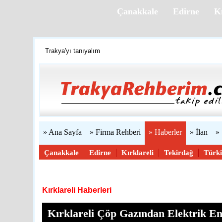
Çanakkale
Edirne
Kı
Trakya'yı tanıyalım
Firmanızı ücretsiz ekleyin »
Halı yıkama firmaları burada!
Web sitenizi yapıyoruz...
» Ana Sayfa
» Firma Rehberi
» Haberler
» İlan
»
Çanakkale
Edirne
Kırklareli
Tekirdağ
Türk
Haber Gönder
Kırklareli Haberleri
Kırklareli Çöp Gazından Elektrik En