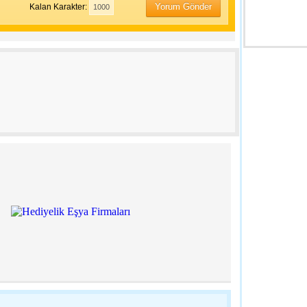
Yorum Gönder
Kalan Karakter:
23:38 - Türki
Kamuoyuna 
20:06 - Edirn
‘Erken Yaşta 
19:59 - Edirn
Başkan Gürka
Ailelerine M
19:52 - Edirn
Gazdaş Bölg