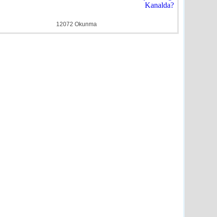
ye
detay ›
12072 Okunma
Duyuru
e
detay ›
Evlilik’ Semineri
e
detay ›
n’dan Engelli Bireylerin
üjde
e
detay ›
e Müdüründen Başkan