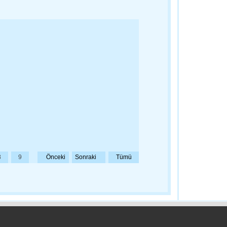
Albayrak'a Zi
19:45 - Tekir
En Küçük Ken
Diyoruz…
19:05 - Çana
3.Muhtarlarl
Çerkezköy'd
18:57 - Tekir
8
9
Önceki
Sonraki
Tümü
Kırklareli Çö
Üretecek
18:46 - Kırkla