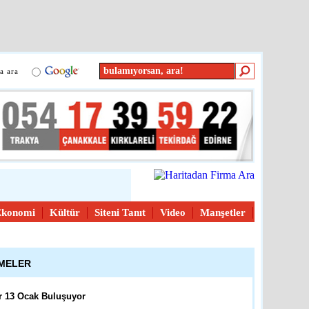
e
detay ›
ası Troia Festivali Afiş
in Başvurular Başladı
a ara
kkale
detay ›
üleri Yarışması
dağ
detay ›
Ekonomi
Kültür
Siteni Tanıt
Video
Manşetler
atandaşların İçini Isıtan
ŞMELER
reli
detay ›
r 13 Ocak Buluşuyor