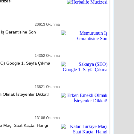
cizesi
reli
detay ›
lıçdaroğlu’nu Ziyaret Etti
20613 Okunma
ş Garantisine Son
reli
detay ›
tasiye Yardımına Dönüşüyor
14352 Okunma
O) Google 1. Sayfa Çıkma
reli
detay ›
hem velilere karne uyarısı
13821 Okunma
i Olmak İsteyenler Dikkat!
dem
detay ›
13108 Okunma
cuklardan El-Bab’a mektup var
ye Maçı Saat Kaçta, Hangi