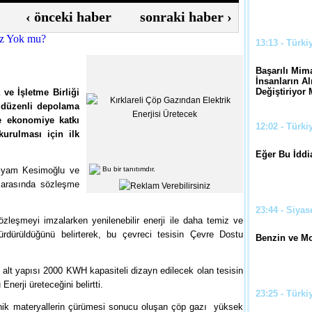
‹
önceki haber
sonraki haber
›
13:13 - Türki
Başarılı Mima
İnsanların Al
Değiştiriyor
 ve İşletme Birliği
 düzenli depolama
e ekonomiye katkı
12:02 - Türki
kurulması için ilk
Eğer Bu İddi
Siyam Kesimoğlu ve
Bu bir tanıtımdır.
 arasında sözleşme
23:44 - Siyas
leşmeyi imzalarken yenilenebilir enerji ile daha temiz ve
 sürdürüldüğünü belirterek, bu çevreci tesisin Çevre Dostu
Benzin ve Mo
u, alt yapısı 2000 KWH kapasiteli dizayn edilecek olan tesisin
nerji üreteceğini belirtti.
23:25 - Türki
anik materyallerin çürümesi sonucu oluşan çöp gazı yüksek