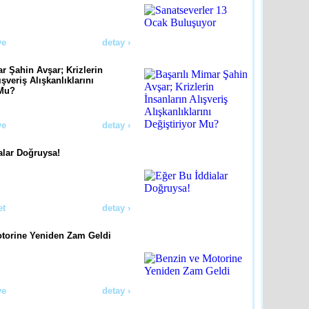
ye
detay ›
r Şahin Avşar; Krizlerin
ışveriş Alışkanlıklarını
 Mu?
ye
detay ›
alar Doğruysa!
et
detay ›
torine Yeniden Zam Geldi
ye
detay ›