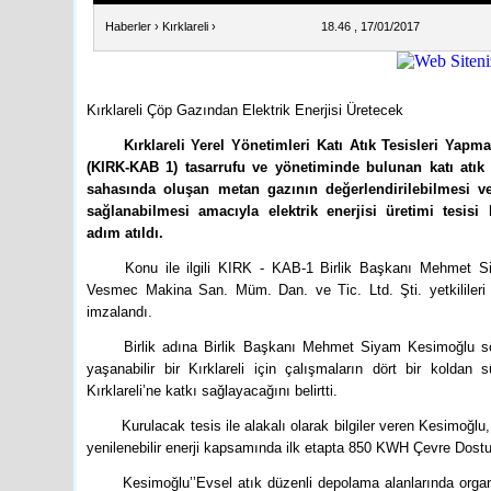
Haberler
›
Kırklareli
›
18.46 , 17/01/2017
Kırklareli Çöp Gazından Elektrik Enerjisi Üretecek
Kırklareli Yerel Yönetimleri Katı Atık Tesisleri Yapma
(KIRK-KAB 1) tasarrufu ve yönetiminde bulunan katı atık
sahasında oluşan metan gazının değerlendirilebilmesi v
sağlanabilmesi amacıyla elektrik enerjisi üretimi tesisi 
adım atıldı.
Konu ile ilgili KIRK - KAB-1 Birlik Başkanı Mehmet 
Vesmec Makina San. Müm. Dan. ve Tic. Ltd. Şti. yetkilileri
imzalandı.
Birlik adına Birlik Başkanı Mehmet Siyam Kesimoğlu söz
yaşanabilir bir Kırklareli için çalışmaların dört bir koldan
Kırklareli’ne katkı sağlayacağını belirtti.
Kurulacak tesis ile alakalı olarak bilgiler veren Kesimoğl
yenilenebilir enerji kapsamında ilk etapta 850 KWH Çevre Dostu E
Kesimoğlu’’Evsel atık düzenli depolama alanlarında org