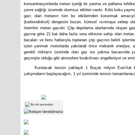
konsantrasyonlarda metan içeriği ile yanma ve patlama tehlikes
çevre sağlığı üzerinde olumsuz etkileri vardır. Kötü koku yaymak
gazı olan metanın tüm bu etkilerinden korunmak amacıyla
(karbondioksit) dengesini bozan, küresel ısınmaya sebep ola
önemlisi metan gazıdır. Çöp depolama alanlarında oluşan gaz
gazına göre 21 kat daha fazla sera etkisine sahip olan metan ga
bacaları ve boru hatlarıyla toplanan çöp gazının belirli işlemler
içten yanmalı motorlarda yakılarak önce mekanik enerjiye, ardı
gerekli miktarın üzerinde olan gaz ise yakma bacasında yakı
Nedir?
geçmişte olduğu gibi atmosfere bırakılması engelleniyor ve emis
Tüm dünyada pop
devam ediyor. D
Kurulacak tesisin yaklaşık 1 Buçuk milyon Euro’luk b
Ahmet BILD
çalışmaların başlayacağını, 1 yıl içerisinde tesisin tamamlanacağ
Bu bir tanıtımdır.