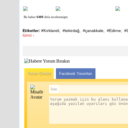
Bu haber
6400
defa incelenmiştir.
Etiketler:
#Kırklareli
,
#tekirdağ
,
#çanakkale
,
#Edirne
,
#
tümü ›
Yorum Gönder
Facebook Yorumları
İsim