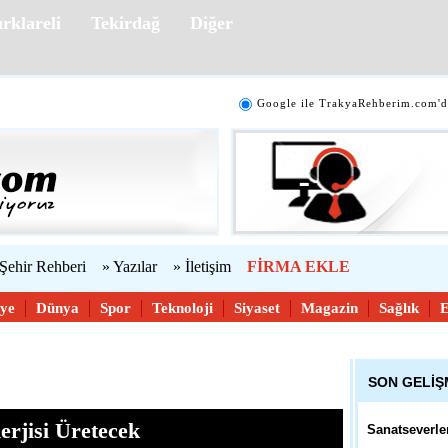
rklareli
Tekirdağ
Diğer
10:51 - Edirn
54. Uluslarar
Yarışması İç
Google ile TrakyaRehberim.com'd
10:38 - Çana
Mübadele Öyk
 Şehir Rehberi
» Yazılar
» İletişim
FİRMA EKLE
10:29 - Tekir
iye
Dünya
Spor
Teknoloji
Siyaset
Magazin
Sağlık
Belediyeden V
Hareket
SON GELİ
11:57 - Kırkla
erjisi Üretecek
Sanatseverle