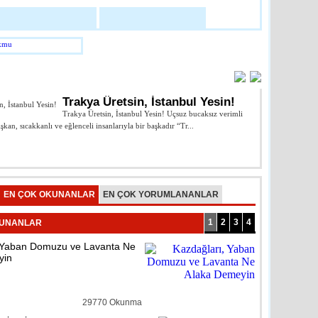
abilir Mate X Akıllı Telefon
loji
detay ›
AR
 ve Emzirme Odası Açıldı
Trakya Üretsin, İstanbul Yesin!
Trakya Üretsin, İstanbul Yesin! Uçsuz bucaksız verimli
ışkan, sıcakkanlı ve eğlenceli insanlarıyla bir başkadır “Tr...
Cumhuriyeti’nin k
...
reli
detay ›
Prof.Dr. Enis 
n İçme Suyu Arıtma Tesisine
EN ÇOK OKUNANLAR
EN ÇOK YORUMLANANLAR
1
2
3
4
KUNANLAR
reli
detay ›
 Yaban Domuzu ve Lavanta Ne
yin
lerde Dezenfeksiyon
pıldı
29770 Okunma