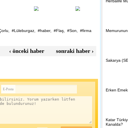
Herbalife Mu
09:35 - Kırkla
Kesimoğlu, Kı
Çorlu
,
#Lüleburgaz
,
#haber
,
#Flaş
,
#Son
,
#firma
Memurunun İ
07:46 - Kırkla
Biletler Kır
‹
önceki haber
sonraki haber
›
Sakarya (SE
09:11 - Kırkla
Hem öğrenci 
E-Posta
Erken Emekl
00:02 - Gün
Sakaryalı ço
Katar Türki
Kanalda?