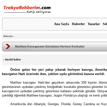
Ana Sayfa
Haberler
Yazarlar
Se
Haberler
›
Matthew Kasırgasının Görüntüsü Herkesi Korkuttu!
‹
önceki haber
Önüne gelen her yeri yakıp yıkarak ilerleyen kasırga, Amerik
kasırganın Haiti üzerinde iken, çekilen uydu görüntüsü basına verildi.
Matthev kasırgası Haiti’den geçerken arkasında 339 kişinin ölümün
görüntüsünün uydudan çekilmiş fotoğraftaki kurukafa görüntüsü görenleri k
kasırgasının uydudan çekilmiş görüntüsü kafatası şeklinde görüldü. Dünyad
çekildiği öğrenildi.Matthew kasırgası, bugün Florida’ya ulaştığı ve kenti şiddet
Amerika’da dün itibariyle, Georgia, Florida, Güney Carolina ve Kuze