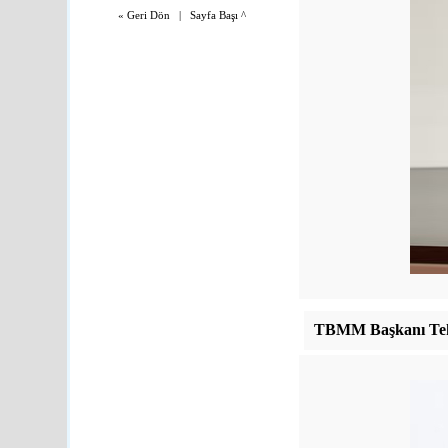
«
Geri Dön
|
Sayfa Başı
^
TBMM Başkanı Tek