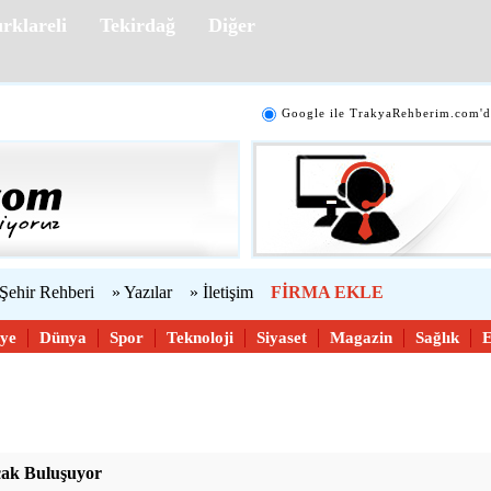
rklareli
Tekirdağ
Diğer
Google ile TrakyaRehberim.com'd
 Şehir Rehberi
» Yazılar
» İletişim
FİRMA EKLE
iye
Dünya
Spor
Teknoloji
Siyaset
Magazin
Sağlık
cak Buluşuyor