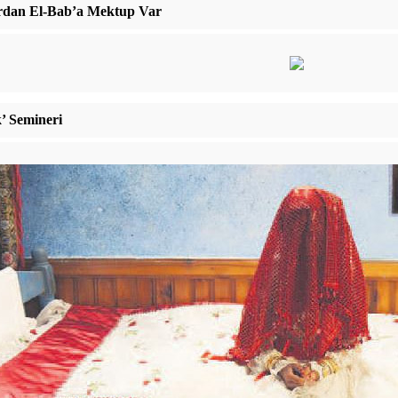
ardan El-Bab’a Mektup Var
k’ Semineri