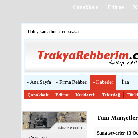
Çanakkale
Edirne
Kı
Trakya'yı tanıyalım
Firmanızı ücretsiz ekleyin »
Halı yıkama firmaları burada!
Web sitenizi yapıyoruz...
» Ana Sayfa
» Firma Rehberi
» Haberler
» İlan
»
Çanakkale
Edirne
Kırklareli
Tekirdağ
Türk
Haber Gönder
Tüm Manşetler
Sanatseverler 13 O
•
Siteni Tanıt