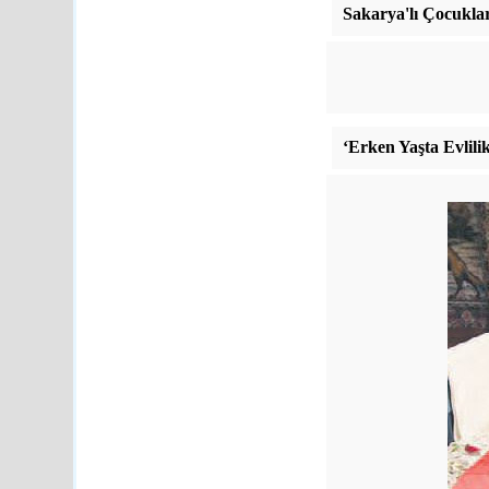
Sakarya'lı Çocukl
‘Erken Yaşta Evlili