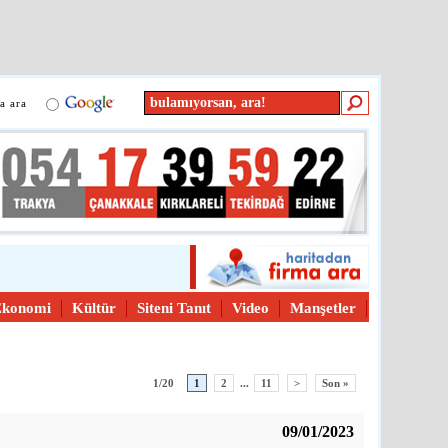
a ara
Ekonomi
Kültür
Siteni Tanıt
Video
Manşetler
1/20
1
2
...
11
>
Son »
09/01/2023