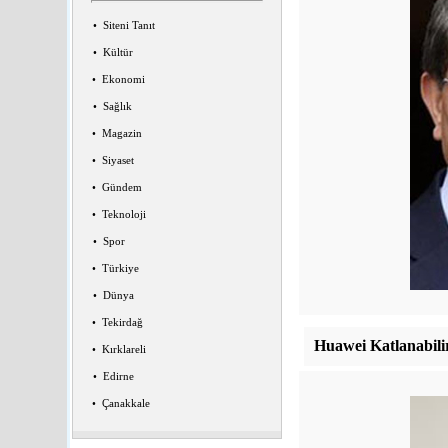
•
Siteni Tanıt
•
Kültür
•
Ekonomi
•
Sağlık
•
Magazin
•
Siyaset
•
Gündem
•
Teknoloji
•
Spor
•
Türkiye
•
Dünya
•
Tekirdağ
Huawei Katlanabilir
•
Kırklareli
•
Edirne
•
Çanakkale