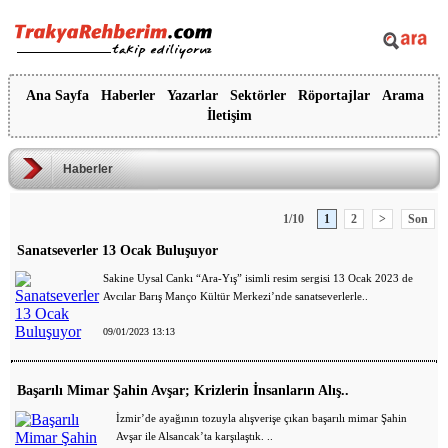
Ana Sayfa
Haberler
Yazarlar
Sektörler
Röportajlar
Arama
İletişim
Haberler
1/10
1
2
>
Son
Sanatseverler 13 Ocak Buluşuyor
Sakine Uysal Cankı “Ara-Yış” isimli resim sergisi 13 Ocak 2023 de
Avcılar Barış Manço Kültür Merkezi’nde sanatseverlerle..
09/01/2023 13:13
Başarılı Mimar Şahin Avşar; Krizlerin İnsanların Alış..
İzmir’de ayağının tozuyla alışverişe çıkan başarılı mimar Şahin
Avşar ile Alsancak’ta karşılaştık. ..