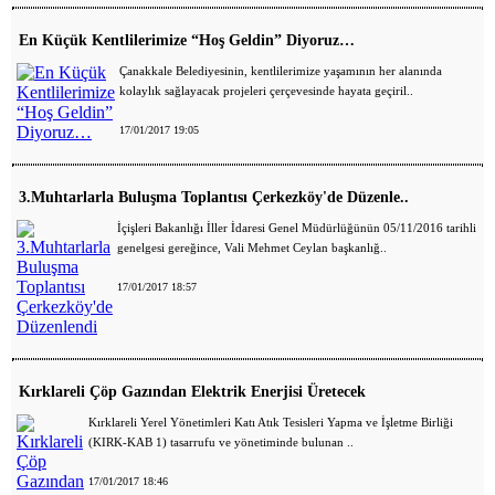
En Küçük Kentlilerimize “Hoş Geldin” Diyoruz…
Çanakkale Belediyesinin, kentlilerimize yaşamının her alanında
kolaylık sağlayacak projeleri çerçevesinde hayata geçiril..
17/01/2017 19:05
3.Muhtarlarla Buluşma Toplantısı Çerkezköy'de Düzenle..
İçişleri Bakanlığı İller İdaresi Genel Müdürlüğünün 05/11/2016 tarihli
genelgesi gereğince, Vali Mehmet Ceylan başkanlığ..
17/01/2017 18:57
Kırklareli Çöp Gazından Elektrik Enerjisi Üretecek
Kırklareli Yerel Yönetimleri Katı Atık Tesisleri Yapma ve İşletme Birliği
(KIRK-KAB 1) tasarrufu ve yönetiminde bulunan ..
17/01/2017 18:46