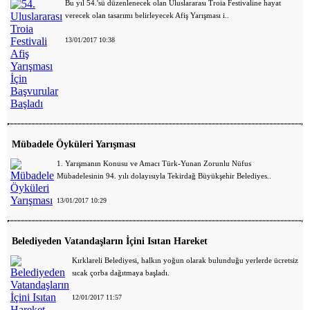
Bu yıl 54.'sü düzenlenecek olan Uluslararası Troia Festivaline hayat
verecek olan tasarımı belirleyecek Afiş Yarışması i..
13/01/2017 10:38
Mübadele Öyküleri Yarışması
1. Yarışmanın Konusu ve Amacı Türk-Yunan Zorunlu Nüfus
Mübadelesinin 94. yılı dolayısıyla Tekirdağ Büyükşehir Belediyes..
13/01/2017 10:29
Belediyeden Vatandaşların İçini Isıtan Hareket
Kırklareli Belediyesi, halkın yoğun olarak bulunduğu yerlerde ücretsiz
sıcak çorba dağıtmaya başladı.
12/01/2017 11:57