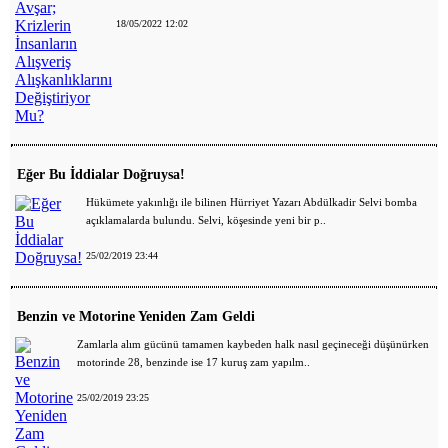
18/05/2022 12:02
Eğer Bu İddialar Doğruysa!
Hükümete yakınlığı ile bilinen Hürriyet Yazarı Abdülkadir Selvi bomba
açıklamalarda bulundu. Selvi, köşesinde yeni bir p..
25/02/2019 23:44
Benzin ve Motorine Yeniden Zam Geldi
Zamlarla alım gücünü tamamen kaybeden halk nasıl geçineceği düşünürken
motorinde 28, benzinde ise 17 kuruş zam yapılm..
25/02/2019 23:25