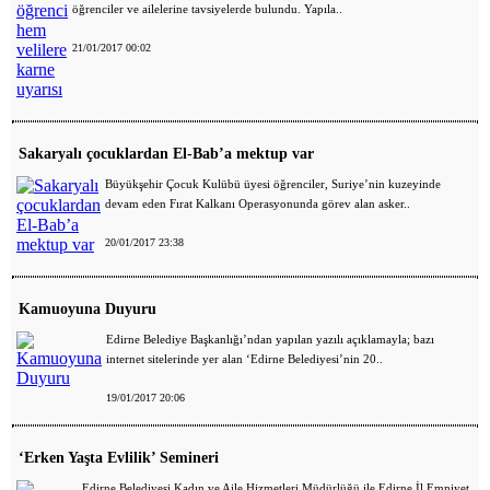
öğrenciler ve ailelerine tavsiyelerde bulundu. Yapıla..
21/01/2017 00:02
Sakaryalı çocuklardan El-Bab’a mektup var
Büyükşehir Çocuk Kulübü üyesi öğrenciler, Suriye’nin kuzeyinde
devam eden Fırat Kalkanı Operasyonunda görev alan asker..
20/01/2017 23:38
Kamuoyuna Duyuru
Edirne Belediye Başkanlığı’ndan yapılan yazılı açıklamayla; bazı
internet sitelerinde yer alan ‘Edirne Belediyesi’nin 20..
19/01/2017 20:06
‘Erken Yaşta Evlilik’ Semineri
Edirne Belediyesi Kadın ve Aile Hizmetleri Müdürlüğü ile Edirne İl Emniyet