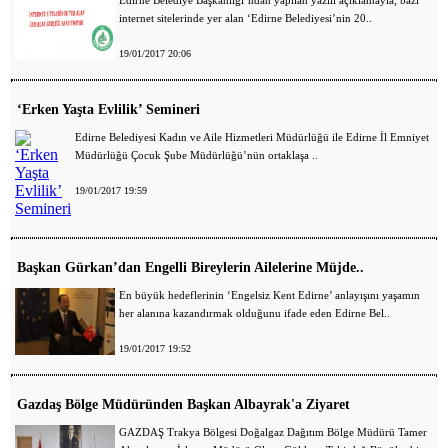
Edirne Belediye Başkanlığı’ndan yapılan yazılı açıklamayla; bazı
internet sitelerinde yer alan ‘Edirne Belediyesi’nin 20..
19/01/2017 20:06
‘Erken Yaşta Evlilik’ Semineri
Edirne Belediyesi Kadın ve Aile Hizmetleri Müdürlüğü ile Edirne İl Emniyet
Müdürlüğü Çocuk Şube Müdürlüğü’nün ortaklaşa ..
19/01/2017 19:59
Başkan Gürkan’dan Engelli Bireylerin Ailelerine Müjde..
En büyük hedeflerinin ‘Engelsiz Kent Edirne’ anlayışını yaşamın
her alanına kazandırmak olduğunu ifade eden Edirne Bel..
19/01/2017 19:52
Gazdaş Bölge Müdüründen Başkan Albayrak'a Ziyaret
GAZDAŞ Trakya Bölgesi Doğalgaz Dağıtım Bölge Müdürü Tamer