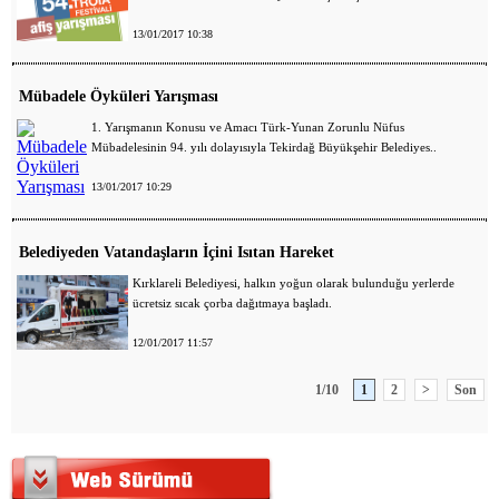
13/01/2017 10:38
Mübadele Öyküleri Yarışması
1. Yarışmanın Konusu ve Amacı Türk-Yunan Zorunlu Nüfus
Mübadelesinin 94. yılı dolayısıyla Tekirdağ Büyükşehir Belediyes..
13/01/2017 10:29
Belediyeden Vatandaşların İçini Isıtan Hareket
Kırklareli Belediyesi, halkın yoğun olarak bulunduğu yerlerde
ücretsiz sıcak çorba dağıtmaya başladı.
12/01/2017 11:57
1/10
1
2
>
Son