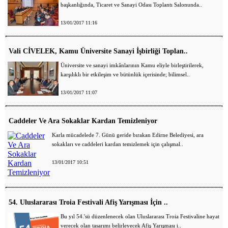
başkanlığında, Ticaret ve Sanayi Odası Toplantı Salonunda..
13/01/2017 11:16
Vali CİVELEK, Kamu Üniversite Sanayi İşbirliği Toplan..
Üniversite ve sanayi imkânlarının Kamu eliyle birleştirilerek,
karşılıklı bir etkileşim ve bütünlük içerisinde; bilimsel..
13/01/2017 11:07
Caddeler Ve Ara Sokaklar Kardan Temizleniyor
Karla mücadelede 7. Günü geride bırakan Edirne Belediyesi, ara
sokakları ve caddeleri kardan temizlemek için çalışmal..
13/01/2017 10:51
54. Uluslararası Troia Festivali Afiş Yarışması İçin ..
Bu yıl 54.'sü düzenlenecek olan Uluslararası Troia Festivaline hayat
verecek olan tasarımı belirleyecek Afiş Yarışması i..