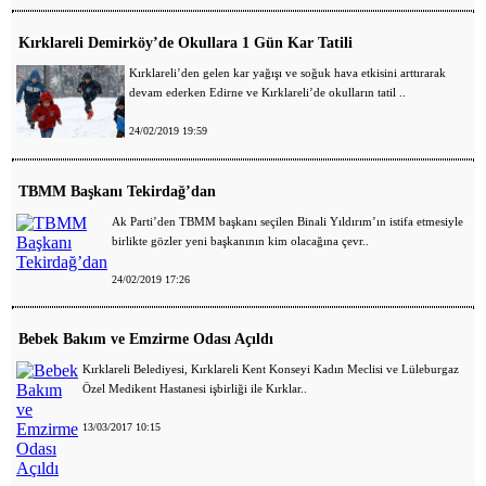
Kırklareli Demirköy’de Okullara 1 Gün Kar Tatili
Kırklareli’den gelen kar yağışı ve soğuk hava etkisini arttırarak
devam ederken Edirne ve Kırklareli’de okulların tatil ..
24/02/2019 19:59
TBMM Başkanı Tekirdağ’dan
Ak Parti’den TBMM başkanı seçilen Binali Yıldırım’ın istifa etmesiyle
birlikte gözler yeni başkanının kim olacağına çevr..
24/02/2019 17:26
Bebek Bakım ve Emzirme Odası Açıldı
Kırklareli Belediyesi, Kırklareli Kent Konseyi Kadın Meclisi ve Lüleburgaz
Özel Medikent Hastanesi işbirliği ile Kırklar..
13/03/2017 10:15