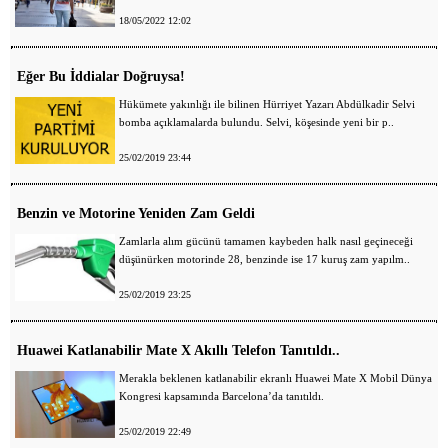
18/05/2022 12:02
Eğer Bu İddialar Doğruysa!
Hükümete yakınlığı ile bilinen Hürriyet Yazarı Abdülkadir Selvi
bomba açıklamalarda bulundu. Selvi, köşesinde yeni bir p..
25/02/2019 23:44
Benzin ve Motorine Yeniden Zam Geldi
Zamlarla alım gücünü tamamen kaybeden halk nasıl geçineceği
düşünürken motorinde 28, benzinde ise 17 kuruş zam yapılm..
25/02/2019 23:25
Huawei Katlanabilir Mate X Akıllı Telefon Tanıtıldı..
Merakla beklenen katlanabilir ekranlı Huawei Mate X Mobil Dünya
Kongresi kapsamında Barcelona’da tanıtıldı.
25/02/2019 22:49