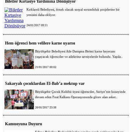
Biletler Kırtasiye Yardımına Dönüşüyor
Kırklareli Belediyesi, örnek olacak sosyal sorumluluk projelerine bir
yenisini daha ekliyor.
24/01/2017 09:11
Hem öğrenci hem velilere karne uyarısı
Büyükşehir Belediyesi Aile Danışma Birimi karne heyecanı
yaşayacak öğrenciler ve ailelerine tavsiyelerde bulundu. Yapıla..
21/01/2017 00:02
Sakaryalı çocuklardan El-Bab’a mektup var
Büyükşehir Çocuk Kulübü üyesi öğrenciler, Suriye’nin kuzeyinde
devam eden Fırat Kalkanı Operasyonunda görev alan asker..
20/01/2017 23:38
Kamuoyuna Duyuru