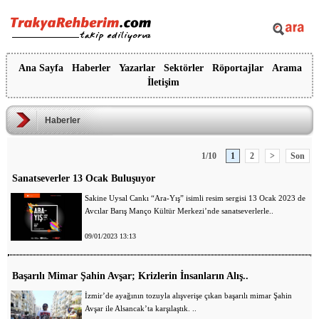
Ana Sayfa
Haberler
Yazarlar
Sektörler
Röportajlar
Arama
İletişim
Haberler
1/10
1
2
>
Son
Sanatseverler 13 Ocak Buluşuyor
Sakine Uysal Cankı “Ara-Yış” isimli resim sergisi 13 Ocak 2023 de
Avcılar Barış Manço Kültür Merkezi’nde sanatseverlerle..
09/01/2023 13:13
Başarılı Mimar Şahin Avşar; Krizlerin İnsanların Alış..
İzmir’de ayağının tozuyla alışverişe çıkan başarılı mimar Şahin
Avşar ile Alsancak’ta karşılaştık. ..