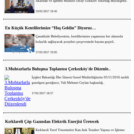
Akarslan ve İşletme Müdürü Olcay Gökkurt Tekirdağ Büyükşehir..
19/01/2017 19:45
En Küçük Kentlilerimize “Hoş Geldin” Diyoruz…
Çanakkale Belediyesinin, kentlilerimize yaşamının her alanında
kolaylık sağlayacak projeleri çerçevesinde hayata geçiril..
17/01/2017 19:05
3.Muhtarlarla Buluşma Toplantısı Çerkezköy'de Düzenle..
İçişleri Bakanlığı İller İdaresi Genel Müdürlüğünün 05/11/2016 tarihli
genelgesi gereğince, Vali Mehmet Ceylan başkanlığ..
17/01/2017 18:57
Kırklareli Çöp Gazından Elektrik Enerjisi Üretecek
Kırklareli Yerel Yönetimleri Katı Atık Tesisleri Yapma ve İşletme