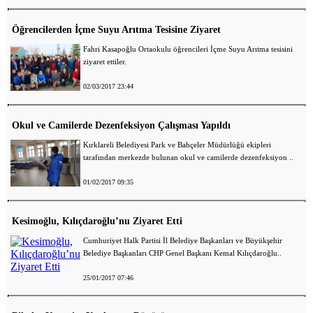
Öğrencilerden İçme Suyu Arıtma Tesisine Ziyaret
Fahri Kasapoğlu Ortaokulu öğrencileri İçme Suyu Arıtma tesisini
ziyaret ettiler.
02/03/2017 23:44
Okul ve Camilerde Dezenfeksiyon Çalışması Yapıldı
Kırklareli Belediyesi Park ve Bahçeler Müdürlüğü ekipleri
tarafından merkezde bulunan okul ve camilerde dezenfeksiyon ..
01/02/2017 09:35
Kesimoğlu, Kılıçdaroğlu’nu Ziyaret Etti
Cumhuriyet Halk Partisi İl Belediye Başkanları ve Büyükşehir
Belediye Başkanları CHP Genel Başkanı Kemal Kılıçdaroğlu..
25/01/2017 07:46