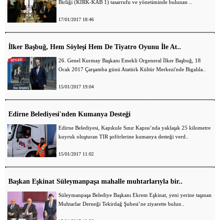
Birliği (KIRK-KAB 1) tasarrufu ve yönetiminde bulunan ..
17/01/2017 18:46
İlker Başbuğ, Hem Söyleşi Hem De Tiyatro Oyunu İle At..
26. Genel Kurmay Başkanı Emekli Orgeneral İlker Başbuğ, 18
Ocak 2017 Çarşamba günü Atatürk Kültür Merkezi'nde Bigalıla..
15/01/2017 19:04
Edirne Belediyesi'nden Kumanya Desteği
Edirne Belediyesi, Kapıkule Sınır Kapısı’nda yaklaşık 25 kilometre
kuyruk oluşturan TIR şoförlerine kumanya desteği verd..
15/01/2017 11:02
Başkan Eşkinat Süleymanpaşa mahalle muhtarlarıyla bir..
Süleymanpaşa Belediye Başkanı Ekrem Eşkinat, yeni yerine taşınan
Muhtarlar Derneği Tekirdağ Şubesi’ne ziyarette bulun..