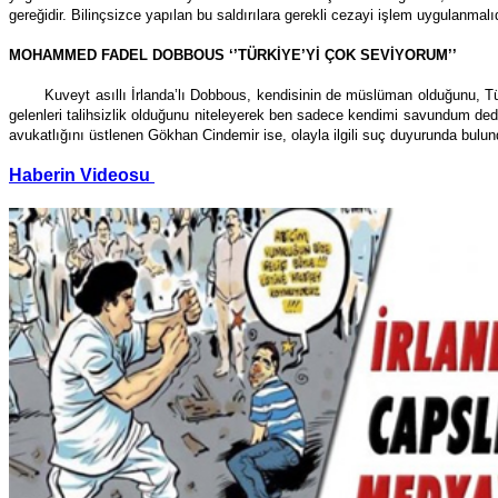
gereğidir. Bilinçsizce yapılan bu saldırılara gerekli cezayi işlem uygulanmalıdır
MOHAMMED FADEL DOBBOUS ‘’TÜRKİYE’Yİ ÇOK SEVİYORUM’’
Kuveyt asıllı İrlanda’lı Dobbous, kendisinin de müslüman olduğunu, Tü
gelenleri talihsizlik olduğunu niteleyerek ben sadece kendimi savundum dedi. D
avukatlığını üstlenen Gökhan Cindemir ise, olayla ilgili suç duyurunda bulundu
Haberin Videosu