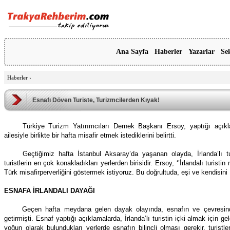
Ana Sayfa
Haberler
Yazarlar
Se
Haberler
›
Esnafı Döven Turiste, Turizmcilerden Kıyak!
Türkiye Turizm Yatırımcıları Dernek Başkanı Ersoy, yaptığı açıkla
ailesiyle birlikte bir hafta misafir etmek istediklerini belirtti.
Geçtiğimiz hafta İstanbul Aksaray’da yaşanan olayda, İrlanda’lı 
turistlerin en çok konakladıkları yerlerden birisidir. Ersoy, ‘’İrlandalı turist
Türk misafirperverliğini göstermek istiyoruz. Bu doğrultuda, eşi ve kendisini
ESNAFA İRLANDALI DAYAĞI
Geçen hafta meydana gelen dayak olayında, esnafın ve çevresindekil
getirmişti. Esnaf yaptığı açıklamalarda, İrlanda’lı turistin içki almak için geld
yoğun olarak bulundukları yerlerde esnafın bilinçli olması gerekir, turis