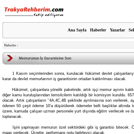
Ana Sayfa
Haberler
Yazarlar
Se
Haberler
›
Memurunun İş Garantisine Son
1 Kasım seçimlerinden sonra, kurulacak hükümet devlet çalışanlarıyla 
karar da devlet memurlarının iş garantisinin ortadan kaldırılması olacak.
Hükümet, çalışanlara yönelik paketinde, artık işçi memur ayrımı kaldı
diğer kamu kuruluşlarından temsilcilerin katıldığı bir komisyon kuruldu. 657
olacak. Artık çalışanların ‘’4A,4C,4B şeklinde ayrılmasına son verilerek, ay
ödenen 50 çeşit ödeme 10’a düşürülerek ödemeler belli başlıklar altında 
üzere, kamuda çalışan uzman personele yurt dışında eğitim verilecek ve özlü
toplanacak.
İşini yapmayan memurun özel sektördeki gibi iş garantisi bitecek.
maaş verilecek. Ücrette, performans notu belirleyici olacak.