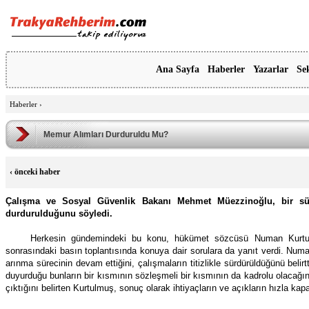
Ana Sayfa
Haberler
Yazarlar
Se
Haberler
›
Memur Alımları Durduruldu Mu?
‹
önceki haber
Çalışma ve Sosyal Güvenlik Bakanı Mehmet Müezzinoğlu, bir sü
durdurulduğunu söyledi.
Herkesin gündemindeki bu konu, hükümet sözcüsü Numan Kurtul
sonrasındaki basın toplantısında konuya dair sorulara da yanıt verdi. Numa
arınma sürecinin devam ettiğini, çalışmaların titizlikle sürdürüldüğünü be
duyurduğu bunların bir kısmının sözleşmeli bir kısmının da kadrolu olacağı
çıktığını belirten Kurtulmuş, sonuç olarak ihtiyaçların ve açıkların hızla kap