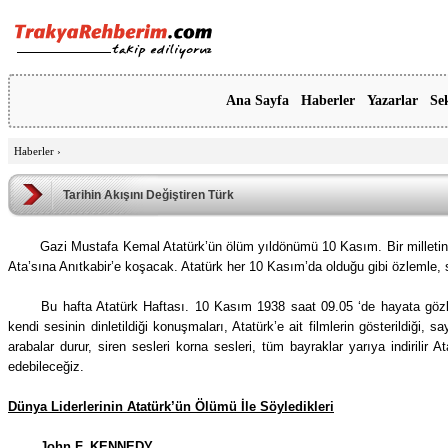
Ana Sayfa
Haberler
Yazarlar
Se
Haberler
›
Tarihin Akışını Değiştiren Türk
Gazi Mustafa Kemal Atatürk’ün ölüm yıldönümü 10 Kasım. Bir milletin A
Ata’sına Anıtkabir’e koşacak. Atatürk her 10 Kasım’da olduğu gibi özlemle, s
Bu hafta Atatürk Haftası. 10 Kasım 1938 saat 09.05 ‘de hayata göz
kendi sesinin dinletildiği konuşmaları, Atatürk’e ait filmlerin gösterildiği, 
arabalar durur, siren sesleri korna sesleri, tüm bayraklar yarıya indirilir 
edebileceğiz.
Dünya Liderlerinin Atatürk’ün Ölümü İle Söyledikleri
John F. KENNEDY