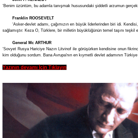
‘Benim üzüntüm, bu adamla tanışmak hususundaki şiddetli arzumun gerçek
Franklin ROOSEVELT
‘Asker-devlet adamı, çağımızın en büyük liderlerinden biri idi. Kendisi,
sağlamıştır. Keza O, Türklere, bir milletin büyüklüğünün temel taşını teşk
General Mc ARTHUR
‘Sovyet Rusya Hariciye Nazırı Litvinof ile görüşürken kendisine onun fikri
kim olduğunu sordum. Bana Avrupa'nın en kıymetli devlet adamının Türkiy
Yazının devamı İçin Tı
klayın