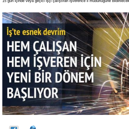
15 gün içinde veya geçici işçi çalıştıran işverence il müdürlüğüne bildirilece