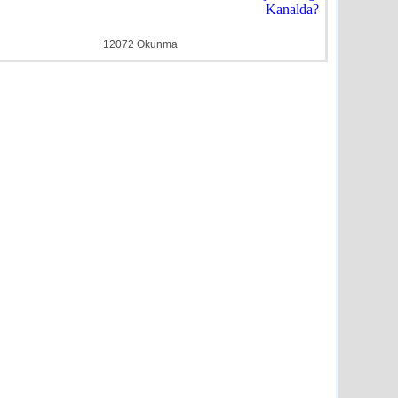
ye
detay ›
12072 Okunma
Duyuru
e
detay ›
Evlilik’ Semineri
e
detay ›
n’dan Engelli Bireylerin
üjde
e
detay ›
e Müdüründen Başkan