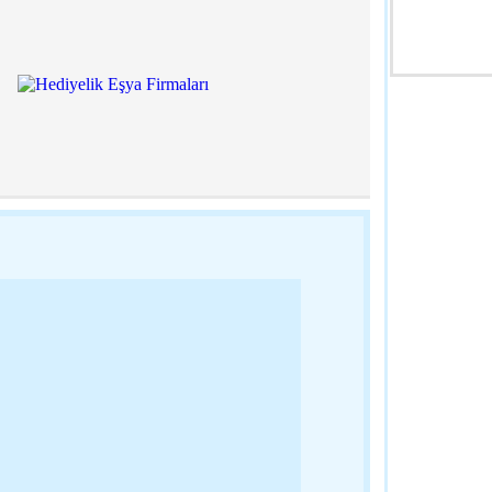
23:38 - Türki
Kamuoyuna 
20:06 - Edirn
‘Erken Yaşta 
19:59 - Edirn
Başkan Gürka
Ailelerine M
19:52 - Edirn
Gazdaş Bölg