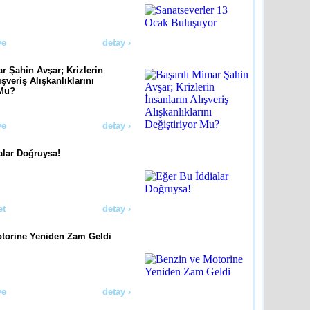
ye
detay ›
r Şahin Avşar; Krizlerin
ışveriş Alışkanlıklarını
 Mu?
ye
detay ›
alar Doğruysa!
et
detay ›
torine Yeniden Zam Geldi
ye
detay ›