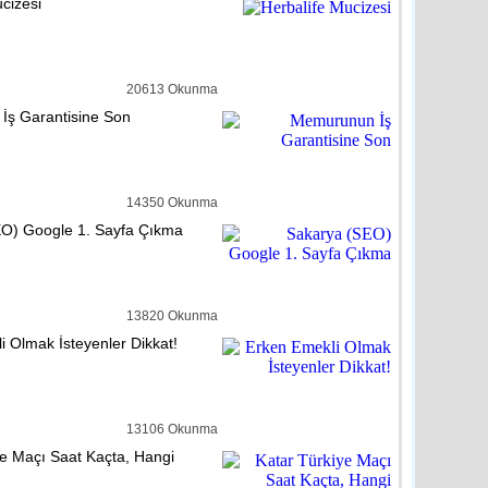
cizesi
reli
detay ›
lıçdaroğlu’nu Ziyaret Etti
20613 Okunma
ş Garantisine Son
reli
detay ›
tasiye Yardımına Dönüşüyor
14350 Okunma
O) Google 1. Sayfa Çıkma
reli
detay ›
hem velilere karne uyarısı
13820 Okunma
i Olmak İsteyenler Dikkat!
dem
detay ›
13106 Okunma
cuklardan El-Bab’a mektup var
ye Maçı Saat Kaçta, Hangi