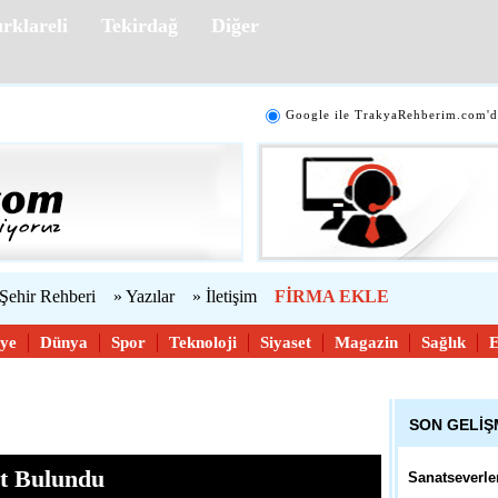
rklareli
Tekirdağ
Diğer
10:51 - Edirn
54. Uluslarar
Yarışması İç
Google ile TrakyaRehberim.com'd
10:38 - Çana
Mübadele Öyk
 Şehir Rehberi
» Yazılar
» İletişim
FİRMA EKLE
10:29 - Tekir
iye
Dünya
Spor
Teknoloji
Siyaset
Magazin
Sağlık
Belediyeden V
Hareket
SON GELİ
11:57 - Kırkla
rt Bulundu
Sanatseverle