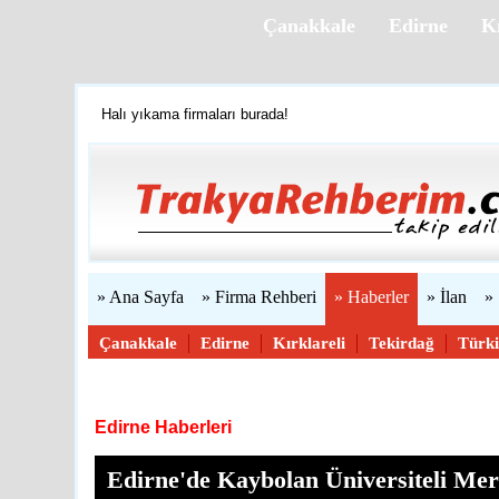
Çanakkale
Edirne
Kı
Halı yıkama firmaları burada!
Firmanızı ücretsiz ekleyin »
Trakya'yı tanıyalım
Web sitenizi yapıyoruz...
» Ana Sayfa
» Firma Rehberi
» Haberler
» İlan
»
Çanakkale
Edirne
Kırklareli
Tekirdağ
Türk
Haber Gönder
Edirne Haberleri
Edirne'de Kaybolan Üniversiteli Me