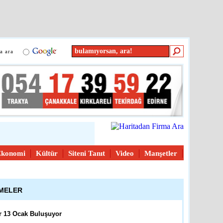
e
detay ›
ası Troia Festivali Afiş
in Başvurular Başladı
a ara
kkale
detay ›
üleri Yarışması
dağ
detay ›
Ekonomi
Kültür
Siteni Tanıt
Video
Manşetler
atandaşların İçini Isıtan
ŞMELER
reli
detay ›
r 13 Ocak Buluşuyor