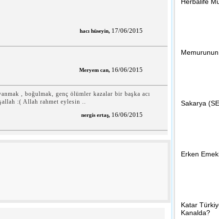
Herbalife Mu
09:35 - Kırkla
Kesimoğlu, Kı
17/06/2015
hacı hüseyin,
Memurunun İ
07:46 - Kırkla
16/06/2015
Meryem can,
Biletler Kır
 yanmak , boğulmak, genç ölümler kazalar bir başka acı
şallah :( Allah rahmet eylesin ..
Sakarya (SE
16/06/2015
nergis ertaş,
09:11 - Kırkla
Hem öğrenci 
Erken Emekl
00:02 - Gün
Sakaryalı ço
Katar Türki
Kanalda?