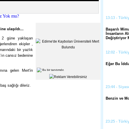
13:13 - Türki
ne ulaşıldı...
Başarılı Mima
İnsanların Al
Değiştiriyor
ı 2 güne yaklaşan
rlendiren ekipler ,
arındaki bir yazlık
12:02 - Türki
'ın cansız bedenine
Eğer Bu İddi
ına gelen Mert'in
Bu bir tanıtımdır.
aş sağlığı dileriz.
23:44 - Siyas
Benzin ve Mo
23:25 - Türki