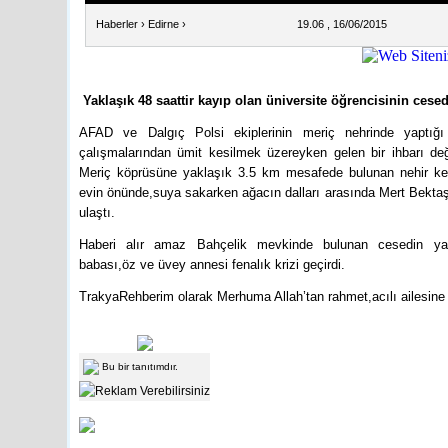
Haberler
›
Edirne
›
19.06 , 16/06/2015
Yaklaşık 48 saattir kayıp olan üniversite öğrencisinin cesedi
AFAD ve Dalgıç Polsi ekiplerinin meriç nehrinde yaptığ
çalışmalarından ümit kesilmek üzereyken gelen bir ihbarı değe
Meriç köprüsüne yaklaşık 3.5 km mesafede bulunan nehir ken
evin önünde,suya sakarken ağacın dalları arasında Mert Bektaş
ulaştı.
Haberi alır amaz Bahçelik mevkinde bulunan cesedin yan
babası,öz ve üvey annesi fenalık krizi geçirdi.
TrakyaRehberim olarak Merhuma Allah’tan rahmet,acılı ailesine b
Bu bir tanıtımdır.