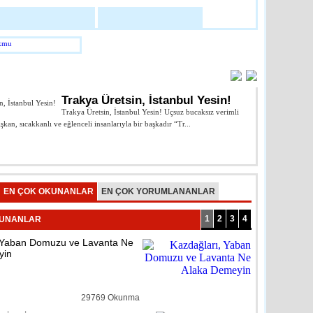
abilir Mate X Akıllı Telefon
loji
detay ›
AR
 ve Emzirme Odası Açıldı
Trakya Üretsin, İstanbul Yesin!
Trakya Üretsin, İstanbul Yesin! Uçsuz bucaksız verimli
ışkan, sıcakkanlı ve eğlenceli insanlarıyla bir başkadır “Tr...
Cumhuriyeti’nin k
...
reli
detay ›
Prof.Dr. Enis 
n İçme Suyu Arıtma Tesisine
EN ÇOK OKUNANLAR
EN ÇOK YORUMLANANLAR
1
2
3
4
KUNANLAR
reli
detay ›
 Yaban Domuzu ve Lavanta Ne
yin
lerde Dezenfeksiyon
pıldı
29769 Okunma