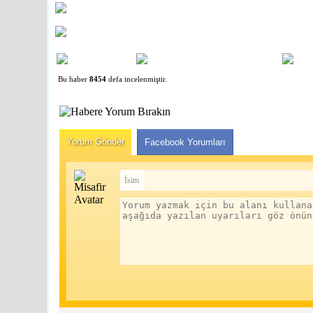
Bu haber
8454
defa incelenmiştir.
Nedir?
Tüm dünyada pop
Yorum Gönder
Facebook Yorumları
devam ediyor. D
Ahmet BILD
İsim