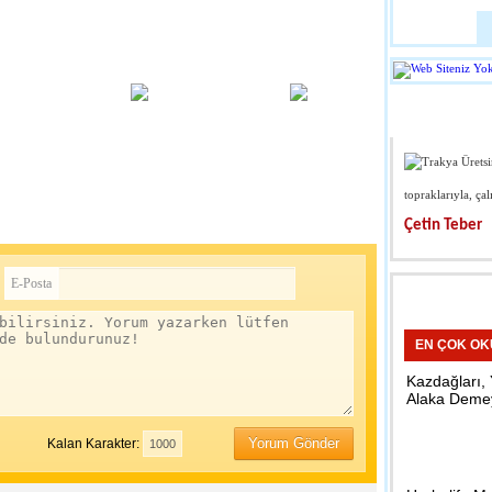
Huawei Katlan
Tanıtıldı
22:49 - Tekno
YAZARL
Bebek Bakım
Ünlülerin Sıkça
Kullandığı Dukan Diyeti
topraklarıyla, çal
üler olan, ünlülerin sıklıkla başvurduğu Dukan diyeti tahtını korumaya
Çetin Teber
ukan diyeti, temelinde düşük karb...
10:15 - Kırkla
IRCIN
Öğrencilerde
E-Posta
Ziyaret
EN ÇOK O
23:44 - Kırkla
Kazdağları,
Alaka Deme
Okul ve Cami
Çalışması Ya
Yorum Gönder
Kalan Karakter: