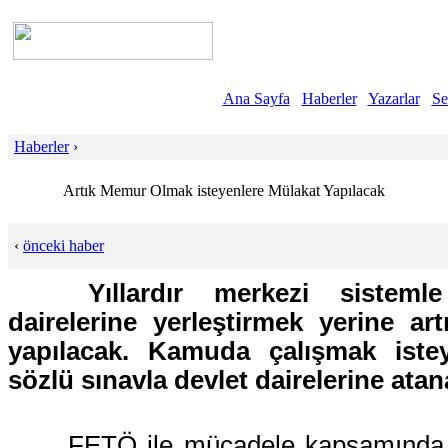
Ana Sayfa
Haberler
Yazarlar
Se
Haberler
›
Artık Memur Olmak isteyenlere Mülakat Yapılacak
‹
önceki haber
Yıllardır merkezi sistem
dairelerine yerleştirmek yerine ar
yapılacak. Kamuda çalışmak istey
sözlü sınavla devlet dairelerine atan
FETÖ ile mücadele kapsamında 