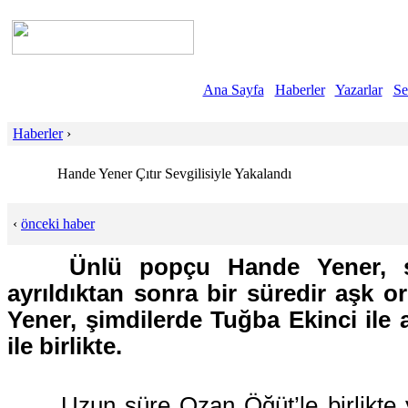
Ana Sayfa
Haberler
Yazarlar
Se
Haberler
›
Hande Yener Çıtır Sevgilisiyle Yakalandı
‹
önceki haber
Ünlü popçu Hande Yener, se
ayrıldıktan sonra bir süredir aşk o
Yener, şimdilerde Tuğba Ekinci ile
ile birlikte.
Uzun süre Ozan Öğüt’le birlikte y